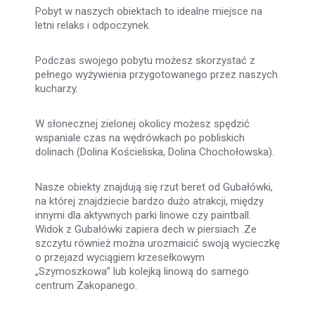
Pobyt w naszych obiektach to idealne miejsce na
letni relaks i odpoczynek.
Podczas swojego pobytu możesz skorzystać z
pełnego wyżywienia przygotowanego przez naszych
kucharzy.
W słonecznej zielonej okolicy możesz spędzić
wspaniale czas na wędrówkach po pobliskich
dolinach (Dolina Kościeliska, Dolina Chochołowska).
Nasze obiekty znajdują się rzut beret od Gubałówki,
na której znajdziecie bardzo dużo atrakcji, między
innymi dla aktywnych parki linowe czy paintball.
Widok z Gubałówki zapiera dech w piersiach .Ze
szczytu również można urozmaicić swoją wycieczkę
o przejazd wyciągiem krzesełkowym
„Szymoszkowa” lub kolejką linową do samego
centrum Zakopanego.