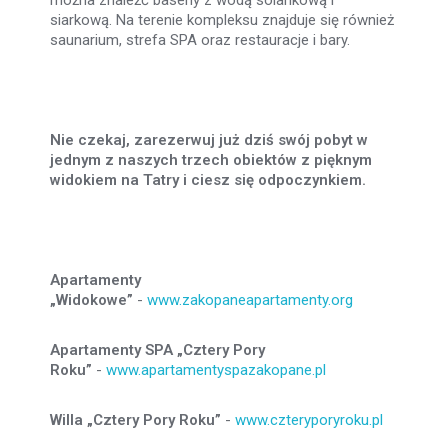
można znaleźć baseny z wodą solankową i
siarkową. Na terenie kompleksu znajduje się również
saunarium, strefa SPA oraz restauracje i bary.
Nie czekaj, zarezerwuj już dziś swój pobyt w
jednym z naszych trzech obiektów z pięknym
widokiem na Tatry i ciesz się odpoczynkiem.
Apartamenty
„Widokowe”
-
www.zakopaneapartamenty.org
Apartamenty SPA „Cztery Pory
Roku”
-
www.apartamentyspazakopane.pl
Willa „Cztery Pory Roku”
-
www.czteryporyroku.pl