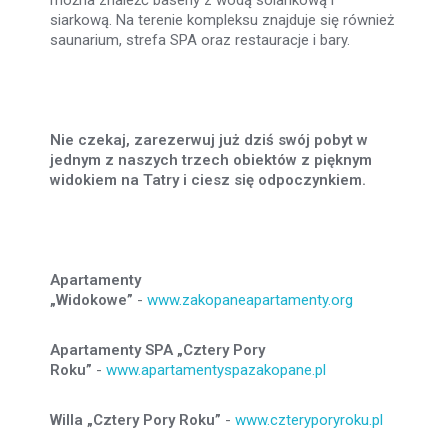
można znaleźć baseny z wodą solankową i
siarkową. Na terenie kompleksu znajduje się również
saunarium, strefa SPA oraz restauracje i bary.
Nie czekaj, zarezerwuj już dziś swój pobyt w
jednym z naszych trzech obiektów z pięknym
widokiem na Tatry i ciesz się odpoczynkiem.
Apartamenty
„Widokowe”
-
www.zakopaneapartamenty.org
Apartamenty SPA „Cztery Pory
Roku”
-
www.apartamentyspazakopane.pl
Willa „Cztery Pory Roku”
-
www.czteryporyroku.pl