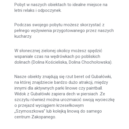
Pobyt w naszych obiektach to idealne miejsce na
letni relaks i odpoczynek.
Podczas swojego pobytu możesz skorzystać z
pełnego wyżywienia przygotowanego przez naszych
kucharzy.
W słonecznej zielonej okolicy możesz spędzić
wspaniale czas na wędrówkach po pobliskich
dolinach (Dolina Kościeliska, Dolina Chochołowska).
Nasze obiekty znajdują się rzut beret od Gubałówki,
na której znajdziecie bardzo dużo atrakcji, między
innymi dla aktywnych parki linowe czy paintball.
Widok z Gubałówki zapiera dech w piersiach .Ze
szczytu również można urozmaicić swoją wycieczkę
o przejazd wyciągiem krzesełkowym
„Szymoszkowa” lub kolejką linową do samego
centrum Zakopanego.